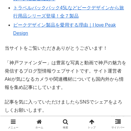
トラベルバックパック45Lなどピークデザインから旅
行用品シリーズ登場！全７製品
ピークデザイン製品を愛用する理由｜I love Peak
Design
当サイトをご覧いただきありがとうございます！
「神戸ファインダー」は豊富な写真と動画で神戸の魅力を
発信するブログ型情報ウェブサイトです。サイト運営者
Akiが気になるカメラや関連機材についても国内外から情
報を集め記事にしています。
記事を気に入っていただけましたらSNSでシェアをよろ
しくお願いします。
Facebook
、
Twitter
、
YouTube
、
Instagram
などでも情報発
信していますのでフォローよろしくお願いいたします。シ
メニュー
ホーム
検索
トップ
サイドバー