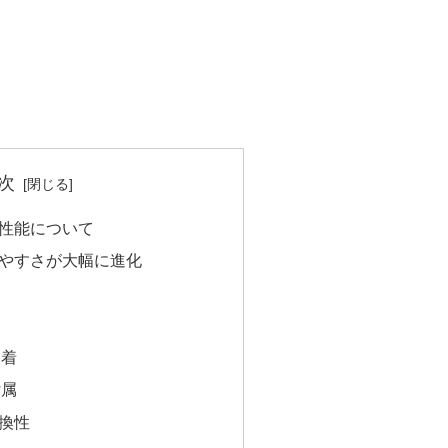
次
性能について
やすさが大幅に進化
装着
付属
換性