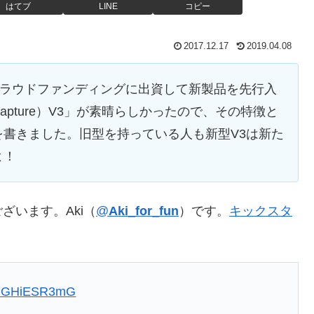
はてブ
LINE
コピー
2017.12.17
2019.04.08
ラウドファンディングに出資して新製品を先行入
pture）V3」が素晴らしかったので、その特徴と
書きました。旧型を持っている人も新型V3は新た
よ！
ざいます。Aki（
@
Aki_for_fun
）です。
キックスタ
m/7GHiESR3mG