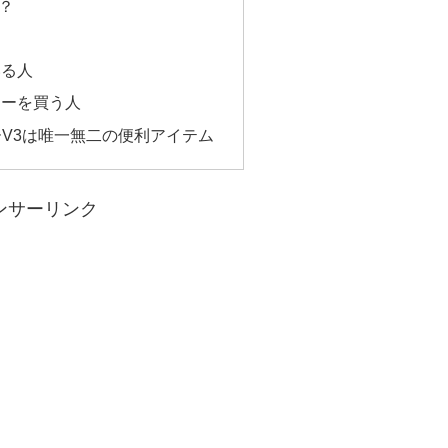
？
いる人
ャーを買う人
ーV3は唯一無二の便利アイテム
ンサーリンク