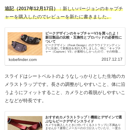
追記（2017年12月17日）
：新しいバージョンのキャプチ
ャーを購入したのでレビューを新たに書きました。
ピークデザインのキャプチャーV3を買ったよ！
新旧製品の比較・互換性とプロパッドの必要性に
ついて
ピークデザイン（Peak Design）のクラウドファンディン
グに出資して新製品を先行入手しました。特に「キャプチ
ャー（Capture）V3」が素晴らしかったので、その特徴と
これから購入する人に向けて注意点を書きました。旧型を
持っている人も...
2017.12.17
kobefinder.com
スライドはシートベルトのようなしっかりとした生地のカ
メラストラップです。長さの調整がしやすいこと、体に沿
うようにフィットすること、カメラとの着脱がしやすいこ
となどが特長です。
おすすめカメラストラップ！機能とデザインで選
ぶならピークデザインスライド
カメラを購入したときに付いてくるストラップに不満あり
ませんか？露骨にメーカーのロゴが入っていたり、一度カ