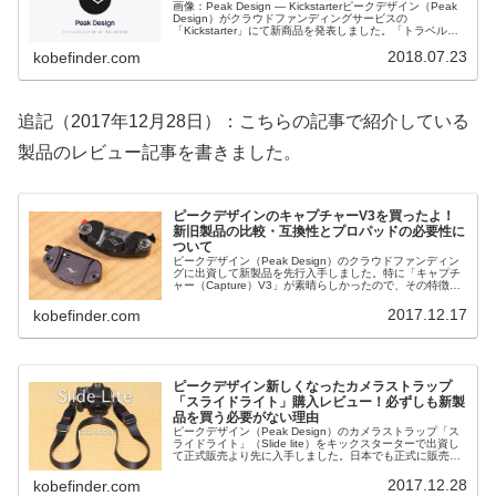
画像：Peak Design — Kickstarterピークデザイン（Peak
Design）がクラウドファンディングサービスの
「Kickstarter」にて新商品を発表しました。「トラベルバ
ックパック45L」を中心としたTravel L...
2018.07.23
kobefinder.com
追記（2017年12月28日）：こちらの記事で紹介している
製品のレビュー記事を書きました。
ピークデザインのキャプチャーV3を買ったよ！
新旧製品の比較・互換性とプロパッドの必要性に
ついて
ピークデザイン（Peak Design）のクラウドファンディン
グに出資して新製品を先行入手しました。特に「キャプチ
ャー（Capture）V3」が素晴らしかったので、その特徴と
これから購入する人に向けて注意点を書きました。旧型を
持っている人も...
2017.12.17
kobefinder.com
ピークデザイン新しくなったカメラストラップ
「スライドライト」購入レビュー！必ずしも新製
品を買う必要がない理由
ピークデザイン（Peak Design）のカメラストラップ「ス
ライドライト」（Slide lite）をキックスターターで出資し
て正式販売より先に入手しました。日本でも正式に販売開
始したので、私がしばらく使って分かった製品の特徴や、
旧スライド...
2017.12.28
kobefinder.com