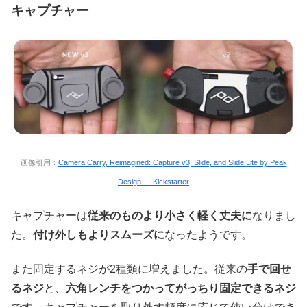
キャプチャー
画像引用：
Camera Carry, Reimagined: Capture v3, Slide, and Slide Lite by Peak
Design — Kickstarter
キャプチャーは
従来のものより小さく軽く丈夫に
なりまし
た。
付け外しもよりスムーズに
なったようです。
また固定するネジが2種類に増えました。従来の
手で回せ
るネジ
と、
六角レンチをつかってがっちり固定できるネジ