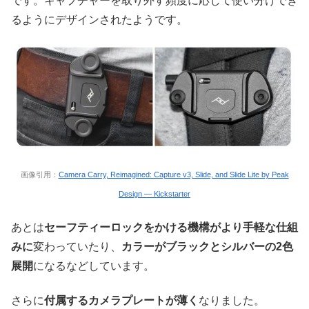
です。キャプチャーを取り外す頻度に応じて使い分けでき
るようにデザインされたようです。
画像引用：
Camera Carry, Reimagined: Capture v3, Slide, and Slide Lite by Peak
Design — Kickstarter
あとは
セーフティーロックをかける機構がより手軽な仕組
みに
変わっていたり、
カラーがブラックとシルバーの2色
展開
になるなどしています。
さらに
付属するカメラプレートが薄く
なりました。