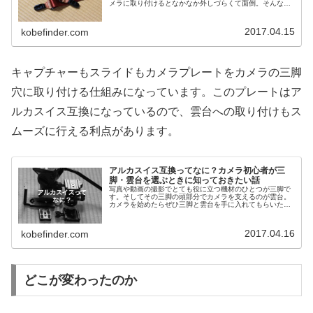
メラに取り付けるとなかなか外しづらくて面倒。そんなカ
メラストラップの弱点を解消する「ピークデザイン スライ
ド」を紹介します！機能・デザイ...
2017.04.15
kobefinder.com
キャプチャーもスライドもカメラプレートをカメラの三脚
穴に取り付ける仕組みになっています。このプレートはア
ルカスイス互換になっているので、雲台への取り付けもス
ムーズに行える利点があります。
アルカスイス互換ってなに？カメラ初心者が三
脚・雲台を選ぶときに知っておきたい話
写真や動画の撮影でとても役に立つ機材のひとつが三脚で
す。そしてその三脚の頭部分でカメラを支えるのが雲台。
カメラを始めたらぜひ三脚と雲台を手に入れてもらいたい
のですが、実際に商品を選ぶ際にぜひ知っておいたほうが
良いのが「アルカスイス」です。アルカスイスとは何か、
そしてそれがなぜ重要なのか解説します。またアルカスイ
2017.04.16
kobefinder.com
スに関連するおすすめ製品も紹介します。
どこが変わったのか