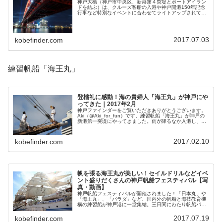
神戸大橋（神戸市中央区、新港第４突堤とポートアイラン
ドを結ぶ）は、クルーズ客船の入港や神戸開港150年記念
行事など特別なイベントに合わせてライトアップされてい
ます。橋の四隅から空に向けてのびる青い光の柱「上空照
射」（レーザービーム）は必見で...
2017.07.03
kobefinder.com
練習帆船「海王丸」
登檣礼に感動！海の貴婦人「海王丸」が神戸にや
ってきた｜2017年2月
神戸ファインダーをご覧いただきありがとうございます。
Aki（@Aki_for_fun）です。練習帆船「海王丸」が神戸の
新港第一突堤にやってきました。雨が降るなか入港し、訓
練の日程を終えた後は登檣礼（とうしょうれい）という儀
礼を行いながら旅た...
2017.02.10
kobefinder.com
帆を張る海王丸が美しい！セイルドリルなどイベ
ント盛りだくさんの神戸帆船フェスティバル【写
真・動画】
神戸帆船フェスティバルが開催されました！「日本丸」や
「海王丸」、「パラダ」など、国内外の帆船と海技教育機
構の練習船が神戸港に一堂集結。三日間にわたり帆船パレ
ードや、船内一般公開、セイルドリル（岸壁に停泊したま
ま帆を張る訓練）、夜間イルミネー...
2017.07.19
kobefinder.com