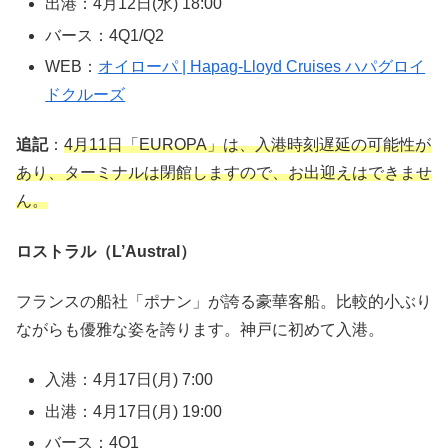
出港：4月12日(水) 18:00
バース：4Q1/Q2
WEB：
オイローパ | Hapag-Lloyd Cruises ハパグロイ
ドクルーズ
追記
：
4月11日「EUROPA」は、入港時刻遅延の可能性が
あり、ターミナルは閉館しますので、お出迎えはできませ
ん。
ロストラル（L’Austral）
フランスの船社「ポナン」が誇る豪華客船。比較的小ぶり
ながらも優雅な姿を誇ります。神戸に初めて入港。
入港：4月17日(月) 7:00
出港：4月17日(月) 19:00
バース：4Q1