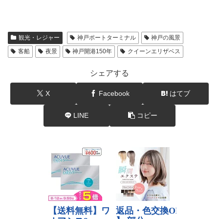
観光・レジャー
神戸ポートターミナル
神戸の風景
客船
夜景
神戸開港150年
クイーンエリザベス
シェアする
X
Facebook
はてブ
LINE
コピー