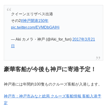
クイーンエリザベス出港
その2
#神戸開港150年
pic.twitter.com/EVMDbGAIHi
— Aki カメラ・神戸 (@Aki_for_fun)
2017年3月21
日
豪華客船が今後も神戸に寄港予定！
神戸港には年間約100隻ものクルーズ客船が入港します。
神戸市：神戸市みなと総局 クルーズ客船情報 客船入港予
定