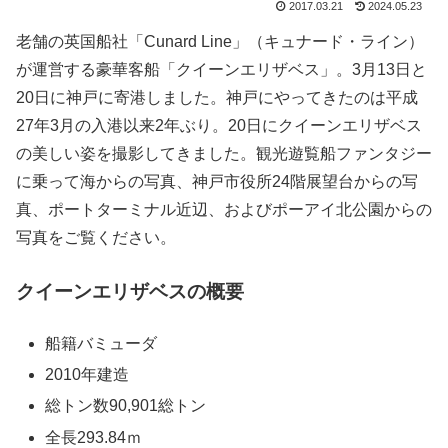
2017.03.21
2024.05.23
老舗の英国船社「Cunard Line」（キュナード・ライン）
が運営する豪華客船「クイーンエリザベス」。3月13日と
20日に神戸に寄港しました。神戸にやってきたのは平成
27年3月の入港以来2年ぶり。20日にクイーンエリザベス
の美しい姿を撮影してきました。観光遊覧船ファンタジー
に乗って海からの写真、神戸市役所24階展望台からの写
真、ポートターミナル近辺、およびポーアイ北公園からの
写真をご覧ください。
クイーンエリザベスの概要
船籍バミューダ
2010年建造
総トン数90,901総トン
全長293.84ｍ