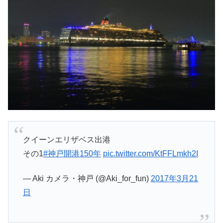
クイーンエリザベス出港
その1
#神戸開港150年
pic.twitter.com/KtFFLmkh2I
— Aki カメラ・神戸 (@Aki_for_fun)
2017年3月21
日