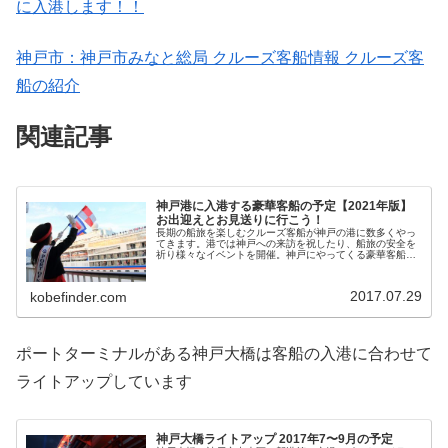
に入港します！！
神戸市：神戸市みなと総局 クルーズ客船情報 クルーズ客
船の紹介
関連記事
神戸港に入港する豪華客船の予定【2021年版】
お出迎えとお見送りに行こう！
長期の船旅を楽しむクルーズ客船が神戸の港に数多くやっ
てきます。港では神戸への来訪を祝したり、船旅の安全を
祈り様々なイベントを開催。神戸にやってくる豪華客船の
予定や、そのお出迎え・お見送りできる場所・イベントに
ついてお伝えします。
2017.07.29
kobefinder.com
ポートターミナルがある神戸大橋は客船の入港に合わせて
ライトアップしています
神戸大橋ライトアップ 2017年7〜9月の予定