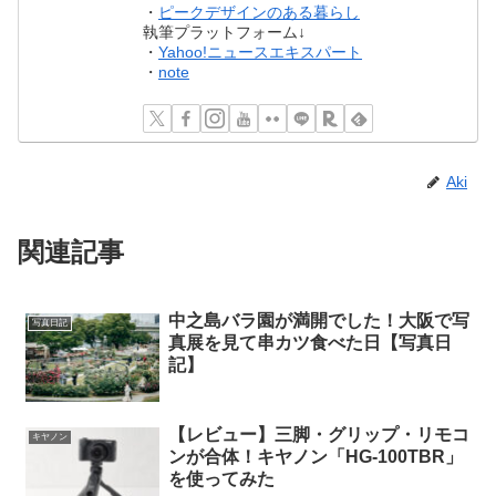
・
ピークデザインのある暮らし
執筆プラットフォーム↓
・
Yahoo!ニュースエキスパート
・
note
Aki
関連記事
中之島バラ園が満開でした！大阪で写
写真日記
真展を見て串カツ食べた日【写真日
記】
【レビュー】三脚・グリップ・リモコ
キヤノン
ンが合体！キヤノン「HG-100TBR」
を使ってみた