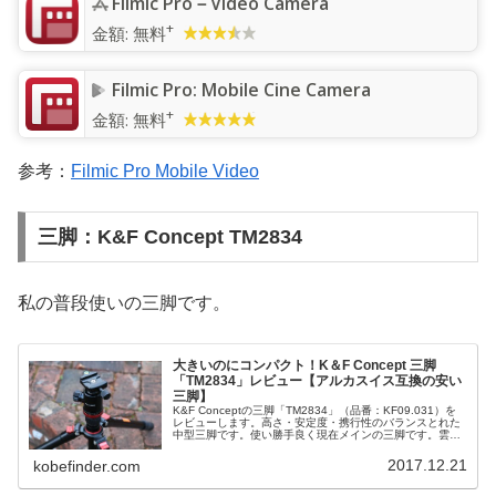
Filmic Pro－Video Camera
+
金額:
無料
Filmic Pro: Mobile Cine Camera
+
金額:
無料
参考：
Filmic Pro Mobile Video
三脚：K&F Concept TM2834
私の普段使いの三脚です。
大きいのにコンパクト！K＆F Concept 三脚
「TM2834」レビュー【アルカスイス互換の安い
三脚】
K&F Conceptの三脚「TM2834」（品番：KF09.031）を
レビューします。高さ・安定度・携行性のバランスとれた
中型三脚です。使い勝手良く現在メインの三脚です。雲台
はアルカスイス互換。値段も高級というほどではなくリー
ズナブルなも...
2017.12.21
kobefinder.com