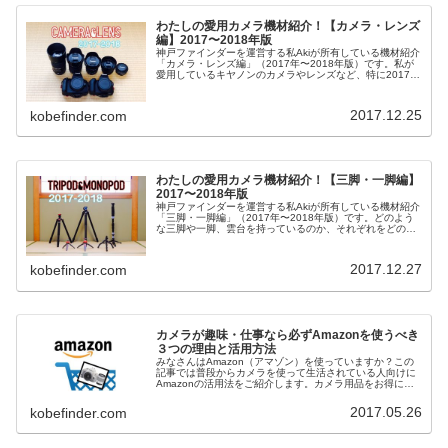
わたしの愛用カメラ機材紹介！【カメラ・レンズ
編】2017〜2018年版
神戸ファインダーを運営する私Akiが所有している機材紹介
「カメラ・レンズ編」（2017年〜2018年版）です。私が
愛用しているキヤノンのカメラやレンズなど、特に2017年
に新しく買ったものを中心にご紹介します。レンタルした
カメラ・レンズ、い...
2017.12.25
kobefinder.com
わたしの愛用カメラ機材紹介！【三脚・一脚編】
2017〜2018年版
神戸ファインダーを運営する私Akiが所有している機材紹介
「三脚・一脚編」（2017年〜2018年版）です。どのよう
な三脚や一脚、雲台を持っているのか、それぞれをどのよ
うに使い分けているのかお伝えします。2017年に新しく買
った機材や、いま興...
2017.12.27
kobefinder.com
カメラが趣味・仕事なら必ずAmazonを使うべき
３つの理由と活用方法
みなさんはAmazon（アマゾン）を使っていますか？この
記事では普段からカメラを使って生活されている人向けに
Amazonの活用法をご紹介します。カメラ用品をお得に買
い物するのはもちろんですがそれだけではありません。カ
メラマンにとっては素晴ら...
2017.05.26
kobefinder.com