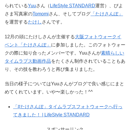
られている
Yuu
さん（
LifeStyle STANDARD
運営）、ぴよ
さま写真家の
Tomomi
さん、そしてブログ
「たけさんぽ」
を運営する
たけし
さんです。
12月の頭にたけしさんが主催する
大阪フォトウォークイ
ベント「たけさんぽ」
に参加しました。このフォトウォー
クの際に知り合ったメンバーです。Yuuさんが
素晴らしい
タイムラプス動画作品
をたくさん制作されていることもあ
り、その技を教わろうと再び集まりました。
当日の様子についてはYuuさんがブログで良い感じにまと
めてくれています。いや〜楽しかった！^^
「#たけさんぽ」タイムラプスフォトウォークへ行っ
てきました！ | LifeStyle STANDARD
スポンサーリンク