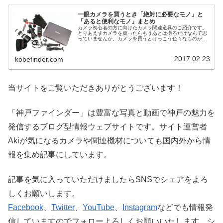
一眼カメラを買うとき「絶対に必要なモノ」と
「あると便利なモノ」まとめ
カメラ初心者の方に向けたカメラ関連道具のご紹介です。
とりあえずカメラを買ったらもうあとは撮るだけなんて思
っていませんか。カメラを買うとけっこう色々なものが必
要になったり欲しくなったりするんです。あとで後悔しな
いためにすぐに買うべき絶対必要な...
2017.02.23
kobefinder.com
当サイトをご覧いただきありがとうございます！
「神戸ファインダー」は豊富な写真と動画で神戸の魅力を
発信するブログ型情報ウェブサイトです。サイト運営者
Akiが気になるカメラや関連機材についても国内外から情
報を集め記事にしています。
記事を気に入っていただけましたらSNSでシェアをよろ
しくお願いします。
Facebook
、
Twitter
、
YouTube
、
Instagram
などでも情報発
信していますのでフォローよろしくお願いいたします。シ