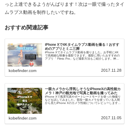
っと上達できるようがんばります！次は一眼で撮ったタイ
ムラプス動画を制作したいですね。
おすすめ関連記事
iPhone Xで4Kタイムラプス動画を撮る！おすす
めのアプリとミニ三脚
iPhone Xでタイムラプス動画を撮りました。お手軽に4K
で高精細な映像を撮影できます。撮影に用いたおすすめの
アプリ「 Filmic Pro」など撮影方法もご紹介します。神戸
のハーバーランドやメリケンパークに出かけた際にiPhone
Xで...
2017.11.28
kobefinder.com
一眼カメラから浮気しそうなiPhoneXの高性能カ
メラ！神戸の観光地で写真と動画を撮ってみた
iPhone Xで風景写真やポートレートモードを使った物撮り
などを試してみました。普段一眼カメラを使っている人間
から見たiPhone Xのカメラ性能についてレビューします。
本記事にアップしている写真と動画はすべてiPhone Xで撮
影・編集...
2017.11.05
kobefinder.com