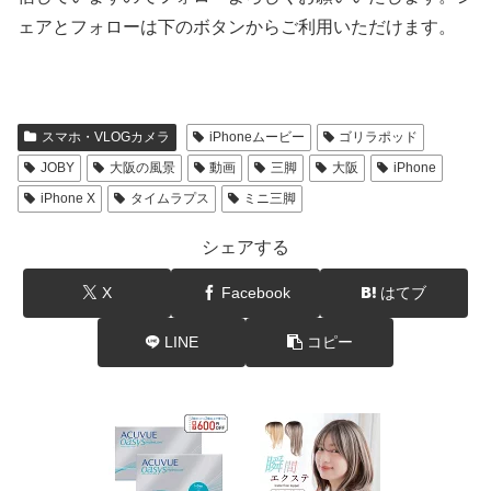
ェアとフォローは下のボタンからご利用いただけます。
スマホ・VLOGカメラ
iPhoneムービー
ゴリラポッド
JOBY
大阪の風景
動画
三脚
大阪
iPhone
iPhone X
タイムラプス
ミニ三脚
シェアする
X
Facebook
はてブ
LINE
コピー