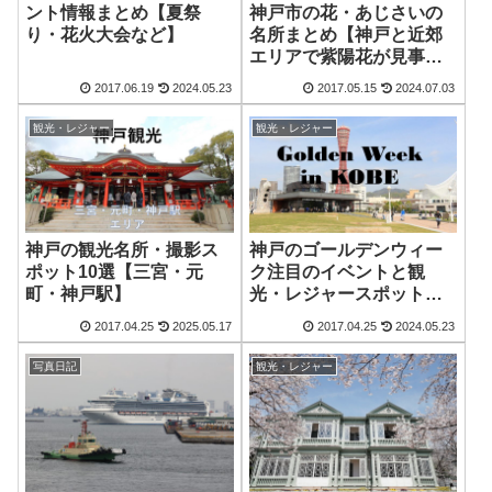
神戸市の花・あじさいの
ント情報まとめ【夏祭
名所まとめ【神戸と近郊
り・花火大会など】
エリアで紫陽花が見事な
場所】
2017.06.19
2024.05.23
2017.05.15
2024.07.03
観光・レジャー
観光・レジャー
神戸の観光名所・撮影ス
神戸のゴールデンウィー
ポット10選【三宮・元
ク注目のイベントと観
町・神戸駅】
光・レジャースポットま
とめ！
2017.04.25
2025.05.17
2017.04.25
2024.05.23
写真日記
観光・レジャー