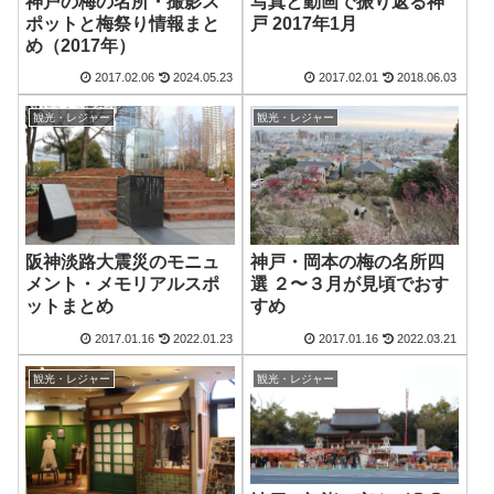
神戸の梅の名所・撮影ス
写真と動画で振り返る神
ポットと梅祭り情報まと
戸 2017年1月
め（2017年）
2017.02.06
2024.05.23
2017.02.01
2018.06.03
観光・レジャー
観光・レジャー
阪神淡路大震災のモニュ
神戸・岡本の梅の名所四
メント・メモリアルスポ
選 ２〜３月が見頃でおす
ットまとめ
すめ
2017.01.16
2022.01.23
2017.01.16
2022.03.21
観光・レジャー
観光・レジャー