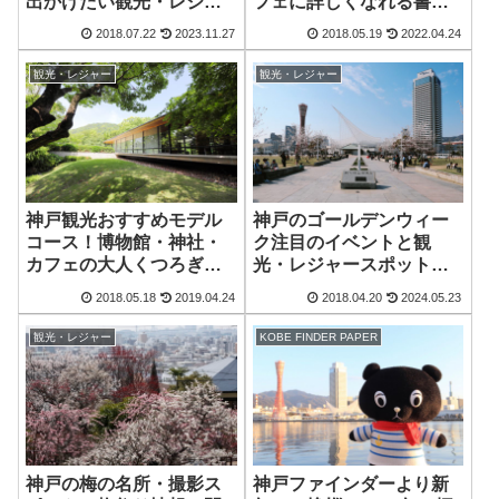
出かけたい観光・レジャ
フェに詳しくなれる書籍
ースポットまとめ
紹介
2018.07.22
2023.11.27
2018.05.19
2022.04.24
観光・レジャー
観光・レジャー
神戸観光おすすめモデル
神戸のゴールデンウィー
コース！博物館・神社・
ク注目のイベントと観
カフェの大人くつろぎ旅
光・レジャースポットま
編
とめ！2018年版
2018.05.18
2019.04.24
2018.04.20
2024.05.23
観光・レジャー
KOBE FINDER PAPER
神戸の梅の名所・撮影ス
神戸ファインダーより新