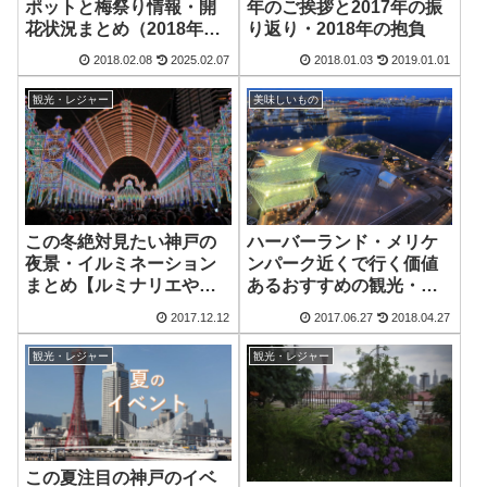
ポットと梅祭り情報・開
年のご挨拶と2017年の振
花状況まとめ（2018年〜
り返り・2018年の抱負
2024年）
2018.02.08
2025.02.07
2018.01.03
2019.01.01
観光・レジャー
美味しいもの
この冬絶対見たい神戸の
ハーバーランド・メリケ
夜景・イルミネーション
ンパーク近くで行く価値
まとめ【ルミナリエや世
あるおすすめの観光・ご
界一のクリスマスツリー
飯スポット【神戸っ子が
2017.12.12
2017.06.27
2018.04.27
など】
厳選】
観光・レジャー
観光・レジャー
この夏注目の神戸のイベ