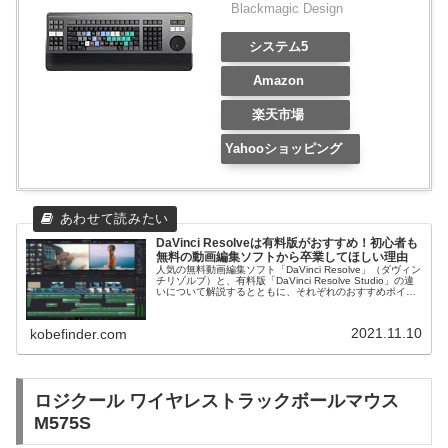
Blackmagic Design
システム5
Amazon
楽天市場
Yahooショッピング
DaVinci Resolveは有料版がおすすめ！初心者も
無料の動画編集ソフトから卒業してほしい理由
人気の無料動画編集ソフト「DaVinci Resolve」（ダヴィン
チリゾルブ）と、有料版「DaVinci Resolve Studio」の違
いについて解説するとともに、それぞれのおすすめポイン
トやお得な購入方法についてお伝えします。
2021.11.10
kobefinder.com
ロジクール ワイヤレストラックボールマウス
M575S