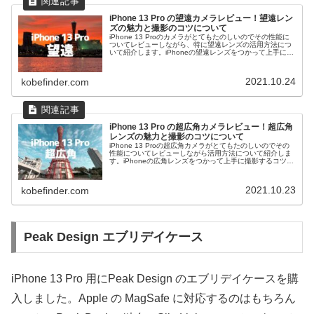
iPhone 13 Pro の望遠カメラレビュー！望遠レン
ズの魅力と撮影のコツについて
iPhone 13 Proのカメラがとてもたのしいのでその性能に
ついてレビューしながら、特に望遠レンズの活用方法につ
いて紹介します。iPhoneの望遠レンズをつかって上手に撮
影するコツ、その魅力や逆にイマイチな点についてお伝え
します。
2021.10.24
kobefinder.com
iPhone 13 Pro の超広角カメラレビュー！超広角
レンズの魅力と撮影のコツについて
iPhone 13 Proの超広角カメラがとてもたのしいのでその
性能についてレビューしながら活用方法について紹介しま
す。iPhoneの広角レンズをつかって上手に撮影するコツ
や、ありがちな失敗を避ける方法、注意点についてお伝え
します。
2021.10.23
kobefinder.com
Peak Design エブリデイケース
iPhone 13 Pro 用にPeak Design のエブリデイケースを購
入しました。Apple の MagSafe に対応するのはもちろん