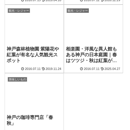
2016.07.15
2019.04.10
2016.07.12
2016.12.29
観光・レジャー
観光・レジャー
神戸森林植物園 紫陽花や
相楽園・洋風な異人館も
紅葉が有名な人気観光ス
ある神戸の日本庭園｜春
ポット
はツツジ・秋は紅葉が必
見！
2016.07.11
2019.11.24
2016.07.11
2025.04.27
美味しいもの
神戸の珈琲専門店「春
秋」