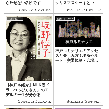
ら外せない名所です
クリスマスケーキといえ
ばこれ
2016.12.22
2021.09.20
2016.12.20
2021.12.02
ショッピング
観光・レジャー
神戸ルミナリエのアクセ
スと楽しみ方！場所やル
ート・交通規制・穴場ス
ポットをおさらい
【神戸本紹介】NHK朝ド
ラ「べっぴんさん」のモ
デルの一生が分かる「坂
野惇子 子ども服にこめた
2016.12.13
2017.04.27
2016.12.06
2024.05.23
『愛』と『希望』」