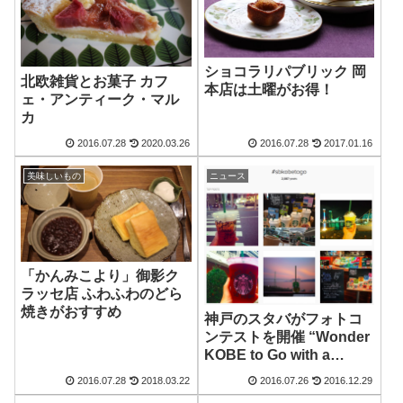
ショコラリパブリック 岡
北欧雑貨とお菓子 カフ
本店は土曜がお得！
ェ・アンティーク・マル
カ
2016.07.28
2020.03.26
2016.07.28
2017.01.16
美味しいもの
ニュース
「かんみこより」御影ク
ラッセ店 ふわふわのどら
焼きがおすすめ
神戸のスタバがフォトコ
ンテストを開催 “Wonder
KOBE to Go with a
COFFEE”
2016.07.28
2018.03.22
2016.07.26
2016.12.29