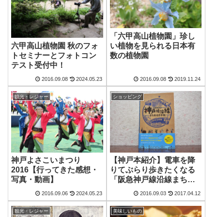
「六甲高山植物園」珍し
六甲高山植物園 秋のフォ
い植物を見られる日本有
トセミナーとフォトコン
数の植物園
テスト受付中！
2016.09.08
2024.05.23
2016.09.08
2019.11.24
観光・レジャー
ショッピング
神戸よさこいまつり
【神戸本紹介】電車を降
2016【行ってきた感想・
りてぶらり歩きたくなる
写真・動画】
「阪急神戸線沿線まちあ
るき手帖」
2016.09.06
2024.05.23
2016.09.03
2017.04.12
観光・レジャー
美味しいもの