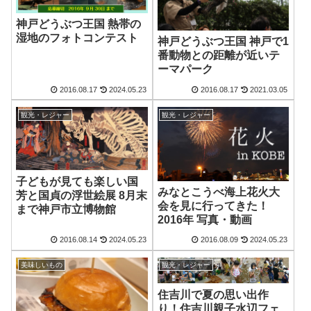
神戸どうぶつ王国 熱帯の
湿地のフォトコンテスト
神戸どうぶつ王国 神戸で1
番動物との距離が近いテ
ーマパーク
2016.08.17
2024.05.23
2016.08.17
2021.03.05
観光・レジャー
観光・レジャー
子どもが見ても楽しい国
みなとこうべ海上花火大
芳と国貞の浮世絵展 8月末
会を見に行ってきた！
まで神戸市立博物館
2016年 写真・動画
2016.08.14
2024.05.23
2016.08.09
2024.05.23
美味しいもの
観光・レジャー
住吉川で夏の思い出作
り！住吉川親子水辺フェ