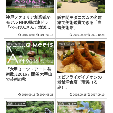
神戸ファミリア創業者が
阪神間モダニズムの名建
モデル NHK朝の連ドラ
築で美術鑑賞できる「白
「べっぴんさん」放送開
鶴美術館」
始！
2016.10.03
2017.01.13
2016.09.29
2021.10.28
観光・レジャー
美味しいもの
「六甲ミーツ・アート 芸
術散歩2016」開催 六甲山
エビフライがイチオシの
で芸術の秋
老舗洋食店「瑠美（る
み）」
2016.09.16
2024.05.23
2016.09.15
2017.09.19
観光・レジャー
観光・レジャー