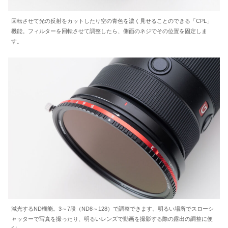
回転させて光の反射をカットしたり空の青色を濃く見せることのできる「CPL」
機能。フィルターを回転させて調整したら、側面のネジでその位置を固定しま
す。
減光するND機能。3～7段（ND8～128）で調整できます。明るい場所でスローシ
ャッターで写真を撮ったり、明るいレンズで動画を撮影する際の露出の調整に便