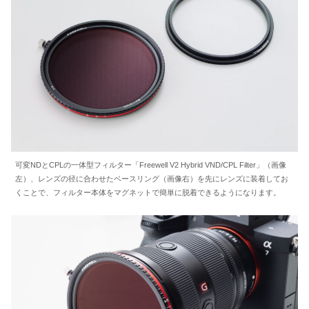
可変NDとCPLの一体型フィルター「Freewell V2 Hybrid VND/CPL Filter」（画像
左）、レンズの径に合わせたベースリング（画像右）を先にレンズに装着してお
くことで、フィルター本体をマグネットで簡単に脱着できるようになります。