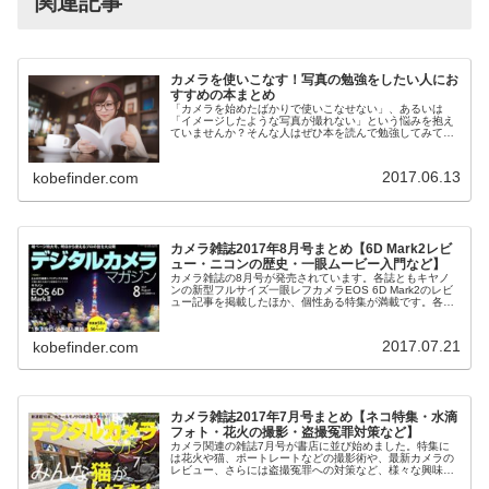
関連記事
カメラを使いこなす！写真の勉強をしたい人にお
すすめの本まとめ
「カメラを始めたばかりで使いこなせない」、あるいは
「イメージしたような写真が撮れない」という悩みを抱え
ていませんか？そんな人はぜひ本を読んで勉強してみてく
ださい。ちょっと知識があると写真がぐっと良くなるもの
です。私がこれまで読んできたカメラ...
2017.06.13
kobefinder.com
カメラ雑誌2017年8月号まとめ【6D Mark2レビ
ュー・ニコンの歴史・一眼ムービー入門など】
カメラ雑誌の8月号が発売されています。各誌ともキヤノ
ンの新型フルサイズ一眼レフカメラEOS 6D Mark2のレビ
ュー記事を掲載したほか、個性ある特集が満載です。各誌
の注目ポイントをご紹介します。カメラ雑誌8月号神戸フ
ァインダーをご覧いただ...
2017.07.21
kobefinder.com
カメラ雑誌2017年7月号まとめ【ネコ特集・水滴
フォト・花火の撮影・盗撮冤罪対策など】
カメラ関連の雑誌7月号が書店に並び始めました。特集に
は花火や猫、ポートレートなどの撮影術や、最新カメラの
レビュー、さらには盗撮冤罪への対策など、様々な興味深
いテーマの記事があります。2017年7月のカメラ雑誌の中