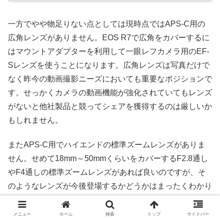
一方でやや物足りない点としては現時点ではAPS-C用の
広角レンズがありません。EOS R7で広角をカバーするに
はマウントアダプターを利用して一眼レフカメラ用のEF-
Sレンズを使うことになります。広角レンズは写真だけで
なく昨今の動画撮影ニーズにおいても重要なポジションで
す。せっかくカメラの動画機能が強化されていてもレンズ
がないと他社製品と競ってシェアを獲得するのは厳しいか
もしれません。
またAPS-C用でハイエンドの標準ズームレンズがありま
せん。せめて18mm～50mmくらいをカバーするF2.8通し
やF4通しの標準ズームレンズがあれば良いのですが、そ
のようなレンズが今後登場するかどうかはまったくわかり
ません。
メニュー
ホーム
検索
トップ
サイドバー