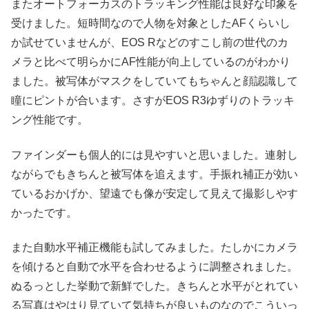
またオートフォーカスのトラッキング性能は良好な印象を
受けました。短時間なので人物を対象としたAFくらいし
か試せていませんが、EOS Rなどのすこし前の世代のカ
メラと比べて明らかにAF性能が向上しているのがわかり
ました。被写体がマスクをしていてもちゃんと顔認識して
瞳にピントが合います。さすがEOS R3ゆずりのトラッキ
ング性能です。
ファインダーも個人的には見やすいと思いました。連射し
ながらでもきちんと被写体を追えます。手振れ補正が効い
ているおかげか、望遠でも像が安定して見えて撮影しやす
かったです。
また自動水平補正機能も試してみました。たしかにカメラ
を傾けると自動で水平を合わせるように調整されました。
ぬるっとした挙動で新鮮でした。きちんと水平がとれてい
る写真はやはり見ていて気持ちが良いものなのでこういっ