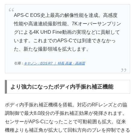
APS-C EOS史上最高の解像性能を達成。高感度
性能や高速連続撮影性能、7Kオーバーサンプリン
グによる4K UHD Fine動画の実現などに貢献して
います。これまでのAPS-Cでは到達できなかっ
た、新たな撮影領域を拡大します。
引用：
キヤノン：EOS R7 ｜ 特長 高速・高画質
より強力になったボディ内手振れ補正機能
ボディ内手振れ補正機構を搭載。対応のRFレンズとの協
調制御で最大8.0段分の手振れ補正効果が発揮されます。
センサーがAPS-Cになったことで可動範囲も拡大。従来
機種よりも補正角が拡大して回転方向のブレを抑制できる