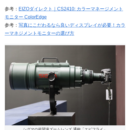
参考：
EIZOダイレクト｜CS2410: カラーマネージメント
モニター ColorEdge
参考：
写真にこだわるなら良いディスプレイが必要！カラ
ーマネジメントモニターの選び方
シグマの超望遠ズームレンズ 通称「エビフライ」