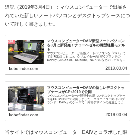
追記（2019年3月4日）：マウスコンピューターで出品さ
れていた新しいノートパソコンとデスクトップケースにつ
いて詳しく書きました。
マウスコンピューターDAIV新型ノートパソコン
を3月に新発売！ナローベゼルの薄型軽量モデル
も
マウスコンピューターが新型ノートパソコンを「CP+」に
て参考出品しました。クリエイター向けPCブランドの
DAIVからNG5510、NG5800、NG7700などのモデルを
2019年3月に発売開始します。新しいノートPCの実機を使
わせてもらっ...
2019.03.04
kobefinder.com
マウスコンピューターDAIVの新しいデスクトッ
プケースがCP+2019で公開
マウスコンピューターが開発中の新しいデスクトップケー
スをCP+2019にて公開しました。クリエイター向けPCブ
ランド「DAIV」のケースで、内部デザインの見直しによっ
てより安定して高いパフォーマンスを出せるようになると
のこと。神戸ファインダ...
2019.03.04
kobefinder.com
当サイトではマウスコンピューターDAIVとコラボした限