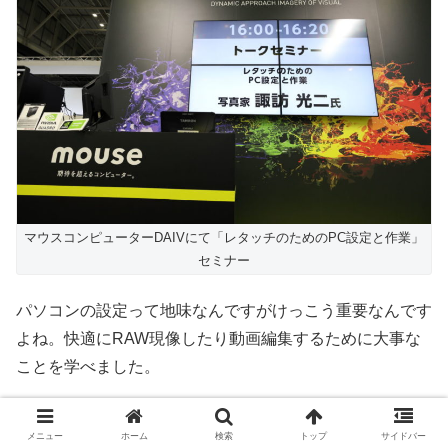
マウスコンピューターDAIVにて「レタッチのためのPC設定と作業」
セミナー
パソコンの設定って地味なんですがけっこう重要なんです
よね。快適にRAW現像したり動画編集するために大事な
ことを学べました。
メニュー
ホーム
検索
トップ
サイドバー
なう！
#cpplus
pic.twitter.com/Wo9zVeLKY8